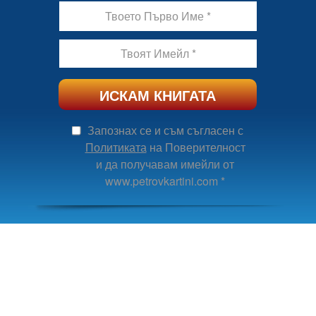
Твоето Първо Име
Твоят Имейл
ИСКАМ КНИГАТА
Запознах се и съм съгласен с
Политиката
на Поверителност
и да получавам имейли от
www.petrovkartini.com